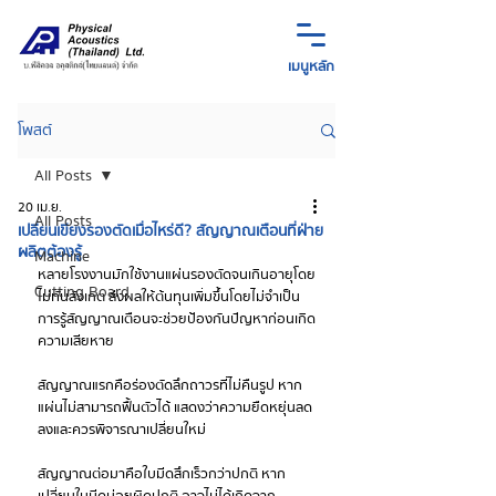
เมนูหลัก
โพสต์
All Posts
20 เม.ย.
All Posts
เปลี่ยนเขียงรองตัดเมื่อไหร่ดี? สัญญาณเตือนที่ฝ่าย
ผลิตต้องรู้
Machine
หลายโรงงานมักใช้งานแผ่นรองตัดจนเกินอายุโดย
Cutting Board
ไม่ทันสังเกต ส่งผลให้ต้นทุนเพิ่มขึ้นโดยไม่จำเป็น 
การรู้สัญญาณเตือนจะช่วยป้องกันปัญหาก่อนเกิด
ความเสียหาย
สัญญาณแรกคือร่องตัดลึกถาวรที่ไม่คืนรูป หาก
แผ่นไม่สามารถฟื้นตัวได้ แสดงว่าความยืดหยุ่นลด
ลงและควรพิจารณาเปลี่ยนใหม่
สัญญาณต่อมาคือใบมีดสึกเร็วกว่าปกติ หาก