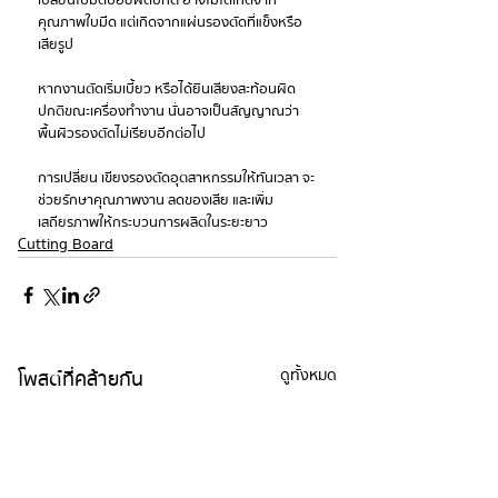
เปลี่ยนใบมีดบ่อยผิดปกติ อาจไม่ได้เกิดจาก
คุณภาพใบมีด แต่เกิดจากแผ่นรองตัดที่แข็งหรือ
เสียรูป
หากงานตัดเริ่มเบี้ยว หรือได้ยินเสียงสะท้อนผิด
ปกติขณะเครื่องทำงาน นั่นอาจเป็นสัญญาณว่า
พื้นผิวรองตัดไม่เรียบอีกต่อไป
การเปลี่ยน เขียงรองตัดอุตสาหกรรม ให้ทันเวลา จะ
ช่วยรักษาคุณภาพงาน ลดของเสีย และเพิ่ม
เสถียรภาพให้กระบวนการผลิตในระยะยาว
Cutting Board
โพสต์ที่คล้ายกัน
ดูทั้งหมด