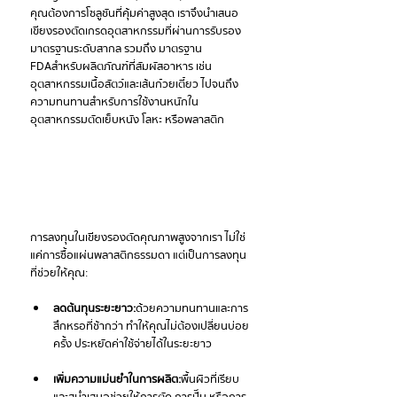
คุณต้องการโซลูชันที่คุ้มค่าสูงสุด เราจึงนำเสนอ 
เขียงรองตัดเกรดอุตสาหกรรม ที่ผ่านการรับรอง
มาตรฐานระดับสากล รวมถึง มาตรฐาน 
FDA สำหรับผลิตภัณฑ์ที่สัมผัสอาหาร เช่น 
อุตสาหกรรมเนื้อสัตว์และเส้นก๋วยเตี๋ยว ไปจนถึง
ความทนทานสำหรับการใช้งานหนักใน
อุตสาหกรรมตัดเย็บหนัง โลหะ หรือพลาสติก
การลงทุนในเขียงรองตัดคุณภาพสูงจากเรา ไม่ใช่
แค่การซื้อแผ่นพลาสติกธรรมดา แต่เป็นการลงทุน
ที่ช่วยให้คุณ:
ลดต้นทุนระยะยาว:
 ด้วยความทนทานและการ
สึกหรอที่ช้ากว่า ทำให้คุณไม่ต้องเปลี่ยนบ่อย
ครั้ง ประหยัดค่าใช้จ่ายได้ในระยะยาว
เพิ่มความแม่นยำในการผลิต:
 พื้นผิวที่เรียบ